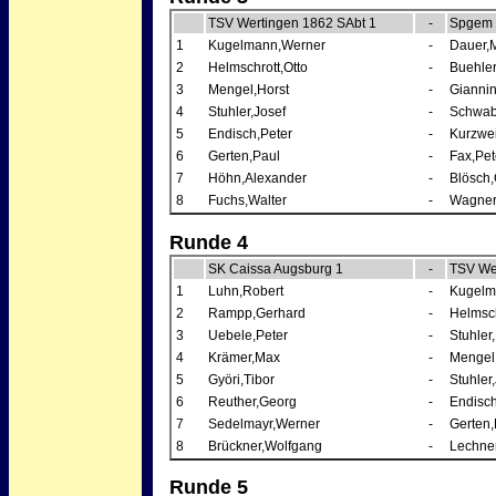
TSV Wertingen 1862 SAbt 1
-
Spgem 
1
Kugelmann,Werner
-
Dauer,M
2
Helmschrott,Otto
-
Buehler
3
Mengel,Horst
-
Gianni
4
Stuhler,Josef
-
Schwab
5
Endisch,Peter
-
Kurzwe
6
Gerten,Paul
-
Fax,Pet
7
Höhn,Alexander
-
Blösch,
8
Fuchs,Walter
-
Wagner
Runde 4
SK Caissa Augsburg 1
-
TSV We
1
Luhn,Robert
-
Kugelm
2
Rampp,Gerhard
-
Helmsch
3
Uebele,Peter
-
Stuhler,
4
Krämer,Max
-
Mengel
5
Györi,Tibor
-
Stuhler
6
Reuther,Georg
-
Endisch
7
Sedelmayr,Werner
-
Gerten,
8
Brückner,Wolfgang
-
Lechner
Runde 5