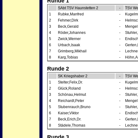
Runde 1
SAbt TSV Haunstetten 2
-
TSV We
1
Rubke,Manfred
-
Kugelm
2
Fehmer,Dirk
-
Helmsch
3
Beck,Gerald
-
Mengel
4
Röder,Johannes
-
Stuhler
5
Zwick,Werner
-
Endisch
6
Urbach,Isaak
-
Gerten,
7
Grimberg,Mikhail
-
Lechner
8
Karg,Tobias
-
Höhn,A
Runde 2
SK Kriegshaber 2
-
TSV We
1
Stelter,Felix,Dr.
-
Kugelm
2
Glück,Roland
-
Helmsch
3
Schönau,Helmut
-
Stuhler,
4
Reichardt,Peter
-
Mengel
5
Stubenrauch,Bruno
-
Stuhler
6
Kaiser,Viktor
-
Endisch
7
Beck,Erich,Dr.
-
Gerten,
8
Städele,Thomas
-
Lechner
Runde 3