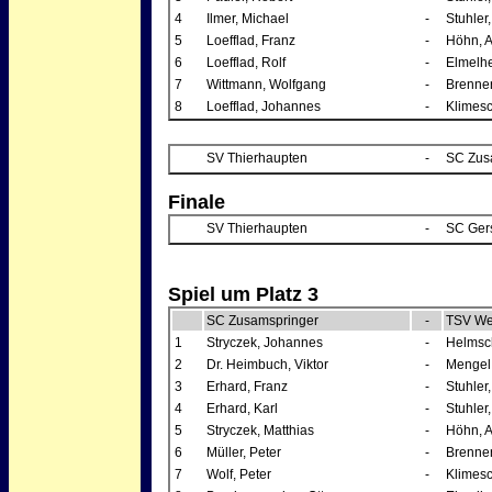
4
Ilmer, Michael
-
Stuhler,
5
Loefflad, Franz
-
Höhn, 
6
Loefflad, Rolf
-
Elmelh
7
Wittmann, Wolfgang
-
Brenner
8
Loefflad, Johannes
-
Klimes
SV Thierhaupten
-
SC Zus
Finale
SV Thierhaupten
-
SC Ger
Spiel um Platz 3
SC Zusamspringer
-
TSV We
1
Stryczek, Johannes
-
Helmsch
2
Dr. Heimbuch, Viktor
-
Mengel,
3
Erhard, Franz
-
Stuhler,
4
Erhard, Karl
-
Stuhler,
5
Stryczek, Matthias
-
Höhn, 
6
Müller, Peter
-
Brenner
7
Wolf, Peter
-
Klimes