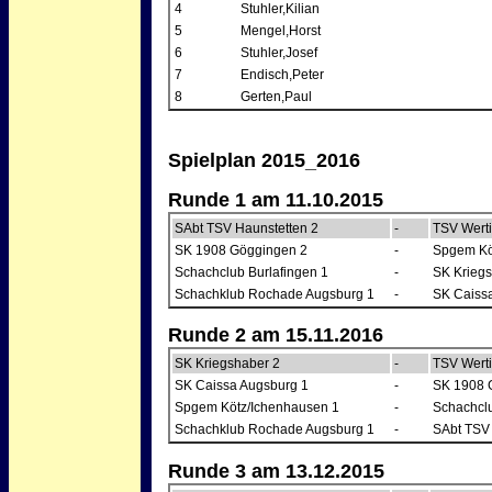
4
Stuhler,Kilian
5
Mengel,Horst
6
Stuhler,Josef
7
Endisch,Peter
8
Gerten,Paul
Spielplan 2015_2016
Runde 1 am 11.10.2015
SAbt TSV Haunstetten 2
-
TSV Wert
SK 1908 Göggingen 2
-
Spgem Kö
Schachclub Burlafingen 1
-
SK Kriegs
Schachklub Rochade Augsburg 1
-
SK Caiss
Runde 2 am 15.11.2016
SK Kriegshaber 2
-
TSV Wert
SK Caissa Augsburg 1
-
SK 1908 
Spgem Kötz/Ichenhausen 1
-
Schachclu
Schachklub Rochade Augsburg 1
-
SAbt TSV 
Runde 3 am 13.12.2015