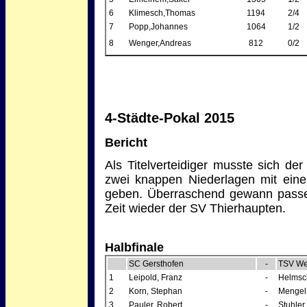
6
Klimesch,Thomas
1194
2/4
7
Popp,Johannes
1064
1/2
8
Wenger,Andreas
812
0/2
4-Städte-Pokal 2015
Bericht
Als Titelverteidiger musste sich d
zwei knappen Niederlagen mit eine
geben. Überraschend gewann passe
Zeit wieder der SV Thierhaupten.
Halbfinale
SC Gersthofen
-
TSV We
1
Leipold, Franz
-
Helmsch
2
Korn, Stephan
-
Mengel,
3
Pauler, Robert
-
Stuhler,