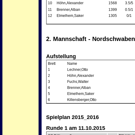
10
Höhn,Alexander
1568
3.5/5
11
Brenner,Alban
1399
0.5/1
12
Elmelhem,Saker
1305
0/1
2. Mannschaft - Nordschwaben
Aufstellung
Brett
Name
1
Lechner,Otto
2
Höhn,Alexander
3
Fuchs,Walter
4
Brenner,Alban
5
Elmelhem,Saker
6
Killensberger,Otto
Spielplan 2015_2016
Runde 1 am 11.10.2015