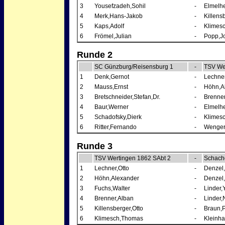
3
Yousefzadeh,Sohil
-
Elmelh
4
Merk,Hans-Jakob
-
Killens
5
Kaps,Adolf
-
Klimes
6
Frömel,Julian
-
Popp,J
Runde 2
SC Günzburg/Reisensburg 1
-
TSV We
1
Denk,Gernot
-
Lechner
2
Mauss,Ernst
-
Höhn,A
3
Bretschneider,Stefan,Dr.
-
Brenner
4
Baur,Werner
-
Elmelh
5
Schadofsky,Dierk
-
Klimes
6
Ritter,Fernando
-
Wenger
Runde 3
TSV Wertingen 1862 SAbt 2
-
Schachc
1
Lechner,Otto
-
Denzel,
2
Höhn,Alexander
-
Denzel
3
Fuchs,Walter
-
Linder,
4
Brenner,Alban
-
Linder,
5
Killensberger,Otto
-
Braun,P
6
Klimesch,Thomas
-
Kleinha