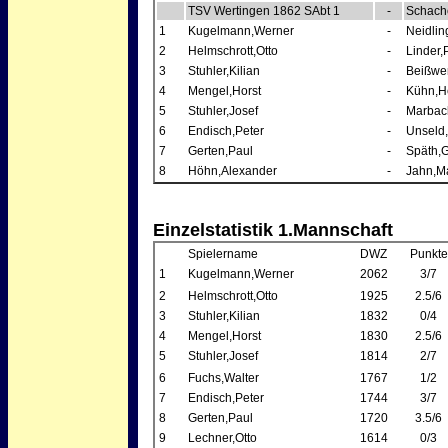
TSV Wertingen 1862 SAbt 1
-
Schachc
1
Kugelmann,Werner
-
Neidlin
2
Helmschrott,Otto
-
Linder,
3
Stuhler,Kilian
-
Beißwen
4
Mengel,Horst
-
Kühn,H
5
Stuhler,Josef
-
Marbac
6
Endisch,Peter
-
Unseld,
7
Gerten,Paul
-
Späth,
8
Höhn,Alexander
-
Jahn,M
Einzelstatistik 1.Mannschaft
Spielername
DWZ
Punkte
1
Kugelmann,Werner
2062
3/7
2
Helmschrott,Otto
1925
2.5/6
3
Stuhler,Kilian
1832
0/4
4
Mengel,Horst
1830
2.5/6
5
Stuhler,Josef
1814
2/7
6
Fuchs,Walter
1767
1/2
7
Endisch,Peter
1744
3/7
8
Gerten,Paul
1720
3.5/6
9
Lechner,Otto
1614
0/3