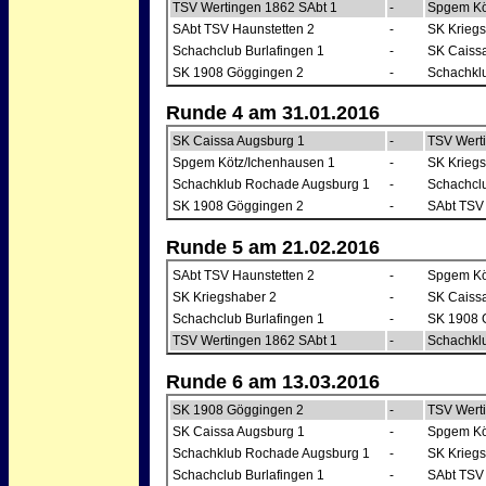
TSV Wertingen 1862 SAbt 1
-
Spgem Kö
SAbt TSV Haunstetten 2
-
SK Kriegs
Schachclub Burlafingen 1
-
SK Caiss
SK 1908 Göggingen 2
-
Schachkl
Runde 4 am 31.01.2016
SK Caissa Augsburg 1
-
TSV Wert
Spgem Kötz/Ichenhausen 1
-
SK Kriegs
Schachklub Rochade Augsburg 1
-
Schachclu
SK 1908 Göggingen 2
-
SAbt TSV 
Runde 5 am 21.02.2016
SAbt TSV Haunstetten 2
-
Spgem Kö
SK Kriegshaber 2
-
SK Caiss
Schachclub Burlafingen 1
-
SK 1908 
TSV Wertingen 1862 SAbt 1
-
Schachkl
Runde 6 am 13.03.2016
SK 1908 Göggingen 2
-
TSV Wert
SK Caissa Augsburg 1
-
Spgem Kö
Schachklub Rochade Augsburg 1
-
SK Kriegs
Schachclub Burlafingen 1
-
SAbt TSV 