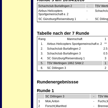
Schachclub Burlafingen 2
-
TSV Wert
Airbus Helicopters
-
Schachclu
Sportgemeinschaft e. 2
SC Günzburg/Reisensburg 1
-
SC Dillin
Tabelle nach der 7 Runde
Rang
Mannschaft
1
1.
Airbus Helicopters Sportgemeinschaft e. 2
**
2.
Schachclub Burlafingen 2
2.5
3.
Schachclub Burlafingen 3
0.5
4.
SC Günzburg/Reisensburg 1
3
5.
TSV Wertingen 1862 SAbt 2
1
6.
SC Dillingen 3
2
Rundenergebnissse
Runde 1
SC Dillingen 3
-
TSV We
1
Mok,Anton
-
Fuchs,W
2
Forscht,Manfred
-
Brenner