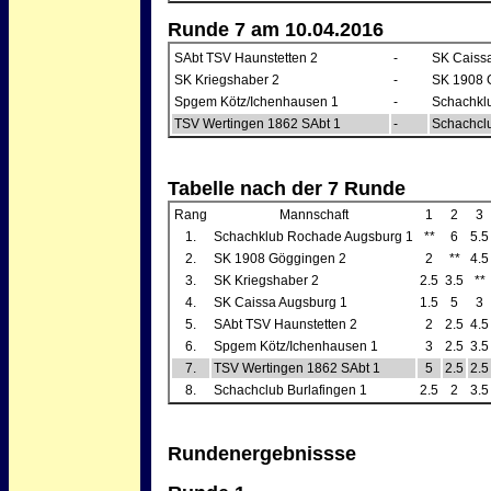
Runde 7 am 10.04.2016
SAbt TSV Haunstetten 2
-
SK Caiss
SK Kriegshaber 2
-
SK 1908 
Spgem Kötz/Ichenhausen 1
-
Schachkl
TSV Wertingen 1862 SAbt 1
-
Schachclu
Tabelle nach der 7 Runde
Rang
Mannschaft
1
2
3
1.
Schachklub Rochade Augsburg 1
**
6
5.5
2.
SK 1908 Göggingen 2
2
**
4.5
3.
SK Kriegshaber 2
2.5
3.5
**
4.
SK Caissa Augsburg 1
1.5
5
3
5.
SAbt TSV Haunstetten 2
2
2.5
4.5
6.
Spgem Kötz/Ichenhausen 1
3
2.5
3.5
7.
TSV Wertingen 1862 SAbt 1
5
2.5
2.5
8.
Schachclub Burlafingen 1
2.5
2
3.5
Rundenergebnissse