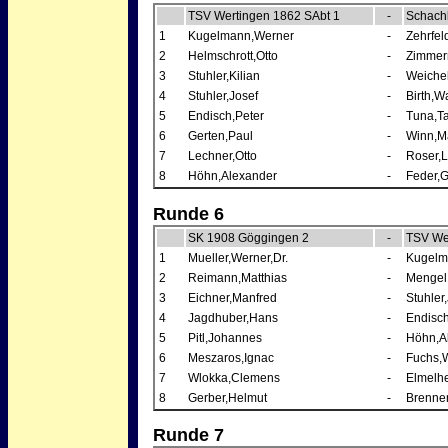
TSV Wertingen 1862 SAbt 1
-
Schach
1
Kugelmann,Werner
-
Zehrfel
2
Helmschrott,Otto
-
Zimmer
3
Stuhler,Kilian
-
Weichel
4
Stuhler,Josef
-
Birth,W
5
Endisch,Peter
-
Tuna,T
6
Gerten,Paul
-
Winn,Ma
7
Lechner,Otto
-
Roser,
8
Höhn,Alexander
-
Feder,
Runde 6
SK 1908 Göggingen 2
-
TSV We
1
Mueller,Werner,Dr.
-
Kugelm
2
Reimann,Matthias
-
Mengel
3
Eichner,Manfred
-
Stuhler
4
Jagdhuber,Hans
-
Endisch
5
Pitl,Johannes
-
Höhn,A
6
Meszaros,Ignac
-
Fuchs,W
7
Wlokka,Clemens
-
Elmelh
8
Gerber,Helmut
-
Brenner
Runde 7