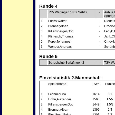
Runde 4
TSV Wertingen 1862 SAbt 2
-
Airbus 
Sportge
1
Fuchs,Walter
-
Riedels
2
Brenner,Alban
-
Crnov,A
3
Killensberger,Otto
-
Fedyk,
4
Klimesch,Thomas
-
Jank,Ch
5
Popp,Johannes
-
Crnov,M
6
Wenger,Andreas
-
Schönh
Runde 5
Schachclub Burlafingen 2
-
TSV We
Einzelstatistik 2.Mannschaft
Spielername
DWZ
Punkte
1
Lechner,Otto
1614
0/1
2
Höhn,Alexander
1568
1.5/2
3
Killensberger,Otto
1449
1.5/3
4
Brenner,Alban
1399
2/4
5
Elmelhem,Saker
1305
1/2