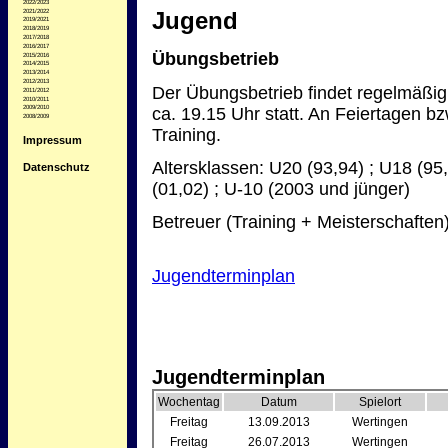
2022/2023
Jugend
2021/2022
2019/2021
2018/2019
2017/2018
2016/2017
Übungsbetrieb
2015/2016
2014/2015
2013/2014
2012/2013
Der Übungsbetrieb findet regelmäßig 
2011/2012
2010/2011
ca. 19.15 Uhr statt. An Feiertagen bzw
2009/2010
2008/2009
Training.
Impressum
Altersklassen: U20 (93,94) ; U18 (95,
Datenschutz
(01,02) ; U-10 (2003 und jünger)
Betreuer (Training + Meisterschaften
Jugendterminplan
Jugendterminplan
Wochentag
Datum
Spielort
Freitag
13.09.2013
Wertingen
Freitag
26.07.2013
Wertingen