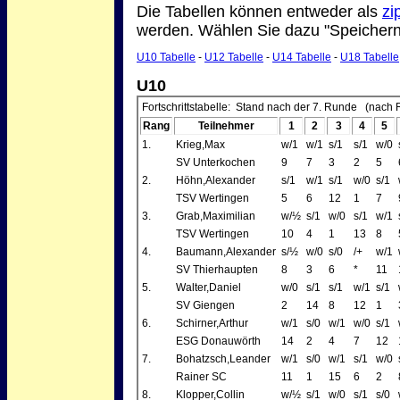
Die Tabellen können entweder als
zi
werden. Wählen Sie dazu "Speichern 
U10 Tabelle
-
U12 Tabelle
-
U14 Tabelle
-
U18 Tabelle
U10
Fortschrittstabelle: Stand nach der 7. Runde (nach 
Rang
Teilnehmer
1
2
3
4
5
1.
Krieg,Max
w/1
w/1
s/1
s/1
w/0
SV Unterkochen
9
7
3
2
5
2.
Höhn,Alexander
s/1
w/1
s/1
w/0
s/1
TSV Wertingen
5
6
12
1
7
3.
Grab,Maximilian
w/½
s/1
w/0
s/1
w/1
TSV Wertingen
10
4
1
13
8
4.
Baumann,Alexander
s/½
w/0
s/0
/+
w/1
SV Thierhaupten
8
3
6
*
11
5.
Walter,Daniel
w/0
s/1
s/1
w/1
s/1
SV Giengen
2
14
8
12
1
6.
Schirner,Arthur
w/1
s/0
w/1
w/0
s/1
ESG Donauwörth
14
2
4
7
12
7.
Bohatzsch,Leander
w/1
s/0
w/1
s/1
w/0
Rainer SC
11
1
15
6
2
8.
Klopper,Collin
w/½
s/1
w/0
s/1
s/0