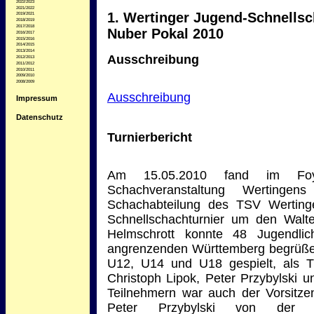
2022/2023
2021/2022
1. Wertinger Jugend-Schnellsc
2019/2021
2018/2019
2017/2018
Nuber Pokal 2010
2016/2017
2015/2016
2014/2015
2013/2014
Ausschreibung
2012/2013
2011/2012
2010/2011
2009/2010
2008/2009
Ausschreibung
Impressum
Datenschutz
Turnierbericht
Am 15.05.2010 fand im Foye
Schachveranstaltung Wertingen
Schachabteilung des TSV Wertinge
Schnellschachturnier um den Walte
Helmschrott konnte 48 Jugendl
angrenzenden Württemberg begrüßen
U12, U14 und U18 gespielt, als Tu
Christoph Lipok, Peter Przybylski 
Teilnehmern war auch der Vorsitz
Peter Przybylski von der gu