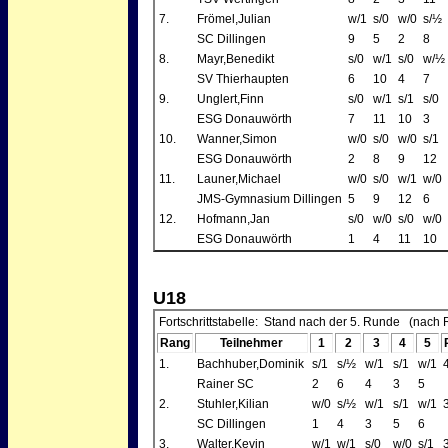
7.
Frömel,Julian
w/1
s/0
w/0
s/½
SC Dillingen
9
5
2
8
8.
Mayr,Benedikt
s/0
w/1
s/0
w/½
SV Thierhaupten
6
10
4
7
9.
Unglert,Finn
s/0
w/1
s/1
s/0
ESG Donauwörth
7
11
10
3
10.
Wanner,Simon
w/0
s/0
w/0
s/1
ESG Donauwörth
2
8
9
12
11.
Launer,Michael
w/0
s/0
w/1
w/0
JMS-Gymnasium Dillingen
5
9
12
6
12.
Hofmann,Jan
s/0
w/0
s/0
w/0
ESG Donauwörth
1
4
11
10
U18
Fortschrittstabelle: Stand nach der 5. Runde (nach 
Rang
Teilnehmer
1
2
3
4
5
1.
Bachhuber,Dominik
s/1
s/½
w/1
s/1
w/1
Rainer SC
2
6
4
3
5
2.
Stuhler,Kilian
w/0
s/½
w/1
s/1
w/1
SC Dillingen
1
4
3
5
6
3.
Walter,Kevin
w/1
w/1
s/0
w/0
s/1