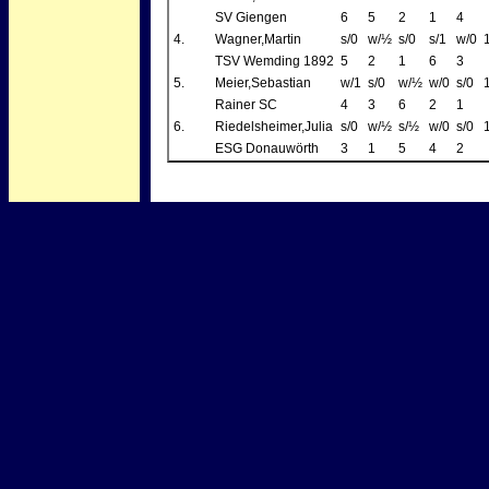
SV Giengen
6
5
2
1
4
4.
Wagner,Martin
s/0
w/½
s/0
s/1
w/0
TSV Wemding 1892
5
2
1
6
3
5.
Meier,Sebastian
w/1
s/0
w/½
w/0
s/0
Rainer SC
4
3
6
2
1
6.
Riedelsheimer,Julia
s/0
w/½
s/½
w/0
s/0
ESG Donauwörth
3
1
5
4
2