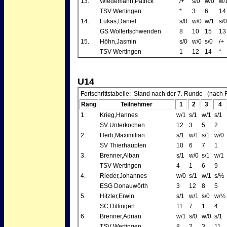
13.
Wiedemann,Patrick
/+
s/0
w/0
w/
TSV Wertingen
*
3
6
14
14.
Lukas,Daniel
s/0
w/0
w/1
s/0
GS Wolfertschwenden
8
10
15
13
15.
Höhn,Jasmin
s/0
w/0
s/0
/+
TSV Wertingen
1
12
14
*
U14
Fortschrittstabelle: Stand nach der 7. Runde (nach 
Rang
Teilnehmer
1
2
3
4
1.
Krieg,Hannes
w/1
s/1
w/1
s/1
SV Unterkochen
12
3
5
2
2.
Herb,Maximilian
s/1
w/1
s/1
w/0
SV Thierhaupten
10
6
7
1
3.
Brenner,Alban
s/1
w/0
s/1
w/1
TSV Wertingen
4
1
6
9
4.
Rieder,Johannes
w/0
s/1
w/1
s/½
ESG Donauwörth
3
12
8
5
5.
Hitzler,Erwin
s/1
w/1
s/0
w/½
SC Dillingen
11
7
1
4
6.
Brenner,Adrian
w/1
s/0
w/0
s/1
TSV Wertingen
8
2
3
11