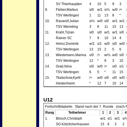
SV Thierhaupten
4
10
5
9
3
9.
Färber,Markus
s/0
w/1
s/½
w/0
/+
TSV Wertingen
1
11
13
8
*
10.
Rauwolf,Julian
s/½
w/0
s/0
w/1
w/1
TSV Wemding
3
8
11
15
13
11.
Krahl,Tizian
s/0
s/0
w/1
w/1
s/0
Rainer SC
7
9
10
14
4
12.
Heinz,Dominik
w/1
s/1
w/0
s/0
w/0
TSV Wertingen
13
15
2
5
6
13.
Wiedemann,Marina
s/0
/+
w/½
w/0
s/0
TSV Wertingen
12
*
9
3
10
14.
Grab,Nina
s/0
w/0
/+
s/0
s/1
TSV Wertingen
6
5
*
11
15
15.
Tkatschow,Kyrill
/+
w/0
s/0
s/0
w/0
Heidenheim
*
12
7
10
14
U12
Fortschrittstabelle: Stand nach der 7. Runde (nach 
Rang
Teilnehmer
1
2
3
4
1.
Blösch,Christoph
w/1
s/1
w/1
s/
SG Kötz/Ichenhausen
15
6
3
2