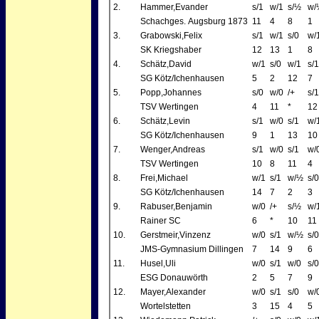
2.
Hammer,Evander
s/1
w/1
s/½
w/
Schachges. Augsburg 1873
11
4
8
1
3.
Grabowski,Felix
s/1
w/1
s/0
w/
SK Kriegshaber
12
13
1
8
4.
Schätz,David
w/1
s/0
w/1
s/1
SG Kötz/Ichenhausen
5
2
12
7
5.
Popp,Johannes
s/0
w/0
/+
s/1
TSV Wertingen
4
11
*
12
6.
Schätz,Levin
s/1
w/0
s/1
w/
SG Kötz/Ichenhausen
9
1
13
10
7.
Wenger,Andreas
s/1
w/0
s/1
w/
TSV Wertingen
10
8
11
4
8.
Frei,Michael
w/1
s/1
w/½
s/0
SG Kötz/Ichenhausen
14
7
2
3
9.
Rabuser,Benjamin
w/0
/+
s/½
w/
Rainer SC
6
*
10
11
10.
Gerstmeir,Vinzenz
w/0
s/1
w/½
s/0
JMS-Gymnasium Dillingen
7
14
9
6
11.
Husel,Uli
w/0
s/1
w/0
s/0
ESG Donauwörth
2
5
7
9
12.
Mayer,Alexander
w/0
s/1
s/0
w/
Wortelstetten
3
15
4
5