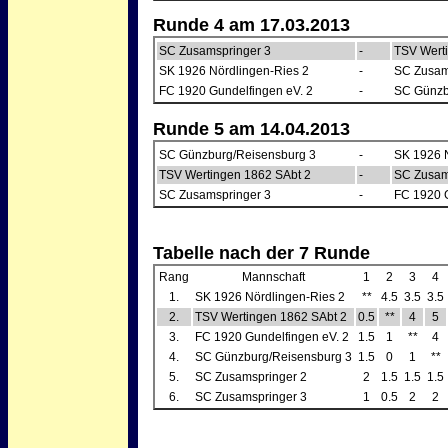
Runde 4 am 17.03.2013
SC Zusamspringer 3
-
TSV Wert
SK 1926 Nördlingen-Ries 2
-
SC Zusam
FC 1920 Gundelfingen eV. 2
-
SC Günzb
Runde 5 am 14.04.2013
SC Günzburg/Reisensburg 3
-
SK 1926 N
TSV Wertingen 1862 SAbt 2
-
SC Zusam
SC Zusamspringer 3
-
FC 1920 G
Tabelle nach der 7 Runde
Rang
Mannschaft
1
2
3
4
1.
SK 1926 Nördlingen-Ries 2
**
4.5
3.5
3.5
2.
TSV Wertingen 1862 SAbt 2
0.5
**
4
5
3.
FC 1920 Gundelfingen eV. 2
1.5
1
**
4
4.
SC Günzburg/Reisensburg 3
1.5
0
1
**
5.
SC Zusamspringer 2
2
1.5
1.5
1.5
6.
SC Zusamspringer 3
1
0.5
2
2