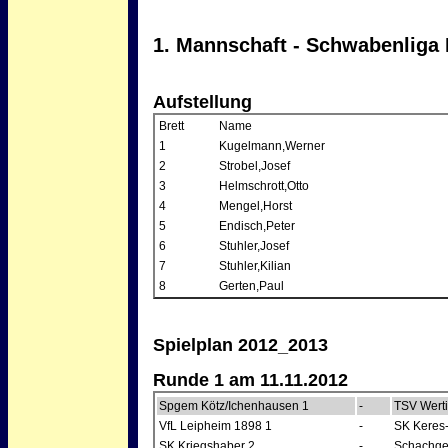
1. Mannschaft - Schwabenliga 
Aufstellung
Brett
Name
1
Kugelmann,Werner
2
Strobel,Josef
3
Helmschrott,Otto
4
Mengel,Horst
5
Endisch,Peter
6
Stuhler,Josef
7
Stuhler,Kilian
8
Gerten,Paul
Spielplan 2012_2013
Runde 1 am 11.11.2012
Spgem Kötz/Ichenhausen 1
-
TSV Wert
VfL Leipheim 1898 1
-
SK Keres
SK Kriegshaber 2
-
Schachge