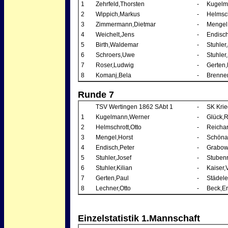
1
Zehrfeld,Thorsten
-
Kugelm
2
Wippich,Markus
-
Helmsch
3
Zimmermann,Dietmar
-
Mengel
4
Weichelt,Jens
-
Endisch
5
Birth,Waldemar
-
Stuhler
6
Schroers,Uwe
-
Stuhler,
7
Roser,Ludwig
-
Gerten,
8
Komanj,Bela
-
Brenner
Runde 7
TSV Wertingen 1862 SAbt 1
-
SK Krie
1
Kugelmann,Werner
-
Glück,
2
Helmschrott,Otto
-
Reichar
3
Mengel,Horst
-
Schöna
4
Endisch,Peter
-
Grabows
5
Stuhler,Josef
-
Stuben
6
Stuhler,Kilian
-
Kaiser,V
7
Gerten,Paul
-
Städel
8
Lechner,Otto
-
Beck,Er
Einzelstatistik 1.Mannschaft