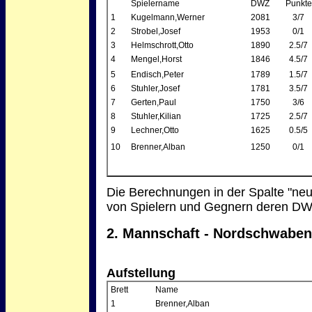
Spielername
DWZ
Punkte
1
Kugelmann,Werner
2081
3/7
2
Strobel,Josef
1953
0/1
3
Helmschrott,Otto
1890
2.5/7
4
Mengel,Horst
1846
4.5/7
5
Endisch,Peter
1789
1.5/7
6
Stuhler,Josef
1781
3.5/7
7
Gerten,Paul
1750
3/6
8
Stuhler,Kilian
1725
2.5/7
9
Lechner,Otto
1625
0.5/5
10
Brenner,Alban
1250
0/1
Die Berechnungen in der Spalte "ne
von Spielern und Gegnern deren DW
2. Mannschaft - Nordschwaben
Aufstellung
Brett
Name
1
Brenner,Alban