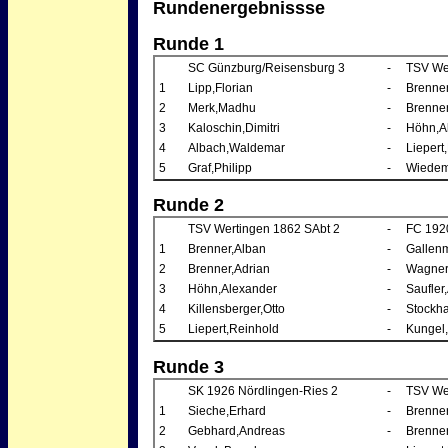
Rundenergebnissse
Runde 1
SC Günzburg/Reisensburg 3
-
TSV We
1
Lipp,Florian
-
Brenner
2
Merk,Madhu
-
Brenner
3
Kaloschin,Dimitri
-
Höhn,A
4
Albach,Waldemar
-
Liepert
5
Graf,Philipp
-
Wiedem
Runde 2
TSV Wertingen 1862 SAbt 2
-
FC 1920
1
Brenner,Alban
-
Gallenm
2
Brenner,Adrian
-
Wagner
3
Höhn,Alexander
-
Saufler
4
Killensberger,Otto
-
Stockh
5
Liepert,Reinhold
-
Kungel,
Runde 3
SK 1926 Nördlingen-Ries 2
-
TSV We
1
Sieche,Erhard
-
Brenner
2
Gebhard,Andreas
-
Brenner