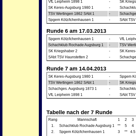
VfL Leipheim 1898 1
-
SK Kriegs
SK Keres-Augsburg 1980 1
-
Schachkl
TSV Wertingen 1862 SAbt 1
-
Schachge
Spgem Kötz/Ichenhausen 1
-
SAbt TSV 
Runde 6 am 17.03.2013
Spgem Kötz/Ichenhausen 1
-
VfL Leiph
Schachklub Rochade Augsburg 1
-
TSV Wert
SK Kriegshaber 2
-
SK Keres
SAbt TSV Haunstetten 2
-
Schachge
Runde 7 am 14.04.2013
SK Keres-Augsburg 1980 1
-
Spgem Kö
TSV Wertingen 1862 SAbt 1
-
SK Kriegs
Schachges. Augsburg 1873 1
-
Schachkl
VfL Leipheim 1898 1
-
SAbt TSV 
Tabelle nach der 7 Runde
Rang
Mannschaft
1
2
3
1.
Schachklub Rochade Augsburg 1
**
5
4
2.
Spgem Kötz/Ichenhausen 1
3
**
4.5