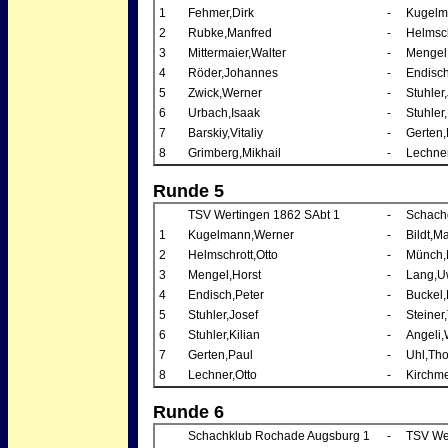
1
Fehmer,Dirk
-
Kugelm
2
Rubke,Manfred
-
Helmsch
3
Mittermaier,Walter
-
Mengel
4
Röder,Johannes
-
Endisch
5
Zwick,Werner
-
Stuhler
6
Urbach,Isaak
-
Stuhler,
7
Barskiy,Vitaliy
-
Gerten,
8
Grimberg,Mikhail
-
Lechner
Runde 5
TSV Wertingen 1862 SAbt 1
-
Schach
1
Kugelmann,Werner
-
Bildt,M
2
Helmschrott,Otto
-
Münch,K
3
Mengel,Horst
-
Lang,U
4
Endisch,Peter
-
Buckel,
5
Stuhler,Josef
-
Steine
6
Stuhler,Kilian
-
Angeli,
7
Gerten,Paul
-
Uhl,Th
8
Lechner,Otto
-
Kirchme
Runde 6
Schachklub Rochade Augsburg 1
-
TSV We