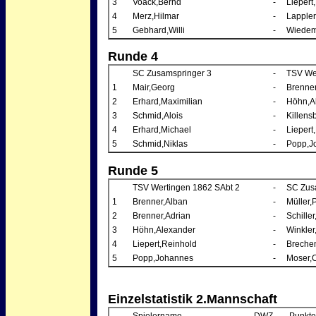
3
Voack,Bernd
-
Liepert
4
Merz,Hilmar
-
Lappler
5
Gebhard,Willi
-
Wiedem
Runde 4
SC Zusamspringer 3
-
TSV We
1
Mair,Georg
-
Brenner
2
Erhard,Maximilian
-
Höhn,A
3
Schmid,Alois
-
Killens
4
Erhard,Michael
-
Liepert
5
Schmid,Niklas
-
Popp,J
Runde 5
TSV Wertingen 1862 SAbt 2
-
SC Zus
1
Brenner,Alban
-
Müller,
2
Brenner,Adrian
-
Schiller
3
Höhn,Alexander
-
Winkler
4
Liepert,Reinhold
-
Breche
5
Popp,Johannes
-
Moser,C
Einzelstatistik 2.Mannschaft