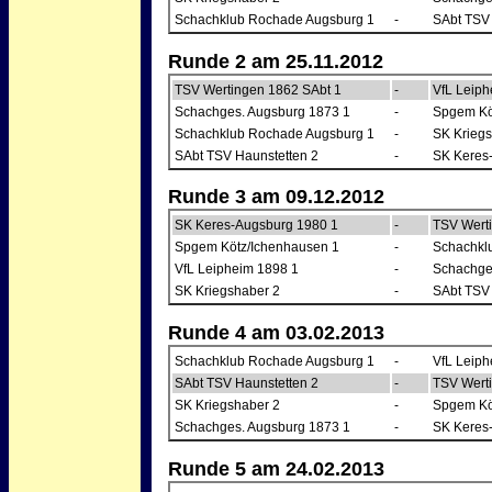
Schachklub Rochade Augsburg 1
-
SAbt TSV 
Runde 2 am 25.11.2012
TSV Wertingen 1862 SAbt 1
-
VfL Leiph
Schachges. Augsburg 1873 1
-
Spgem Kö
Schachklub Rochade Augsburg 1
-
SK Kriegs
SAbt TSV Haunstetten 2
-
SK Keres
Runde 3 am 09.12.2012
SK Keres-Augsburg 1980 1
-
TSV Wert
Spgem Kötz/Ichenhausen 1
-
Schachkl
VfL Leipheim 1898 1
-
Schachge
SK Kriegshaber 2
-
SAbt TSV 
Runde 4 am 03.02.2013
Schachklub Rochade Augsburg 1
-
VfL Leiph
SAbt TSV Haunstetten 2
-
TSV Wert
SK Kriegshaber 2
-
Spgem Kö
Schachges. Augsburg 1873 1
-
SK Keres
Runde 5 am 24.02.2013