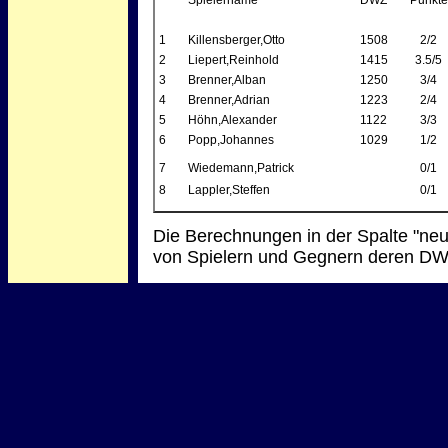
Spielername
DWZ
Punkte
1
Killensberger,Otto
1508
2/2
2
Liepert,Reinhold
1415
3.5/5
3
Brenner,Alban
1250
3/4
4
Brenner,Adrian
1223
2/4
5
Höhn,Alexander
1122
3/3
6
Popp,Johannes
1029
1/2
7
Wiedemann,Patrick
0/1
8
Lappler,Steffen
0/1
Die Berechnungen in der Spalte "ne
von Spielern und Gegnern deren DW