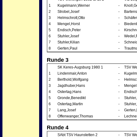
1
Kugelmann,Werner
-
Knoll,G
2
Strobel,Josef
-
Bartens
3
Helmschrott,Otto
-
Schäfer
4
Mengel,Horst
-
Bieden
5
Endisch,Peter
-
Kirsch
6
Stuhler,Josef
-
Wedel,
7
Stuhler,Kilian
-
Schneid
8
Gerten,Paul
-
Trautma
Runde 3
SK Keres-Augsburg 1980 1
-
TSV We
1
Lindenmair,Anton
-
Kugelm
2
Berthold,Wolfgang
-
Helmsch
3
Jagdhuber,Hans
-
Mengel
4
Ostertag,Hans
-
Endisch
5
Gronde,Benedikt
-
Stuhler
6
Ostertag,Martin
-
Stuhler,
7
Lang,Josef
-
Gerten,
8
Offenwanger,Thomas
-
Lechner
Runde 4
SAbt TSV Haunstetten 2
-
TSV We