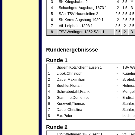
3.
SK Kriegshaber 2
4
3.5
**
4.
Schachges. Augsburg 1873 1
2
1.5
3
5.
SAbt TSV Haunstetten 2
2.5
3.5
4.5
6.
SK Keres-Augsburg 1980 1
2
2.5
2.5
7.
VfL Leipheim 1898 1
3.5
2
3.5
8.
TSV Wertingen 1862 SAbt 1
2.5
2
3
Rundenergebnissse
Runde 1
Spgem Kötz/Ichenhausen 1
-
TSV We
1
Lipok,Christoph
-
Kugelm
2
Dauer,Maximilian
-
Strobel
3
Buehler,Florian
-
Helmsch
4
Schwabedahl,Frank
-
Mengel
5
Giannino,Domenico
-
Endisch
6
Kurzweil,Thomas
-
Stuhler
7
Dauer,Christina
-
Stuhler,
8
Fax,Peter
-
Lechner
Runde 2
TSV Wertingen 1862 SAbt 1
-
VfL Lei